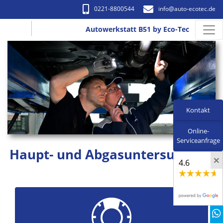
0221-8800544
info​@auto-ecotec.de
Autowerkstatt B51 by Eco-Tec
Kontakt
Online-
Serviceanfrage
Haupt- und Abgasuntersuchung
×
4.6