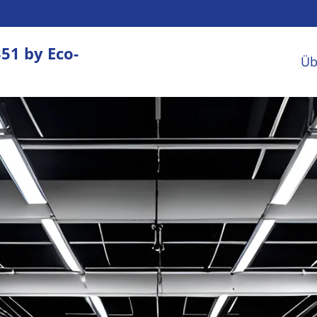
51 by Eco-
Üb