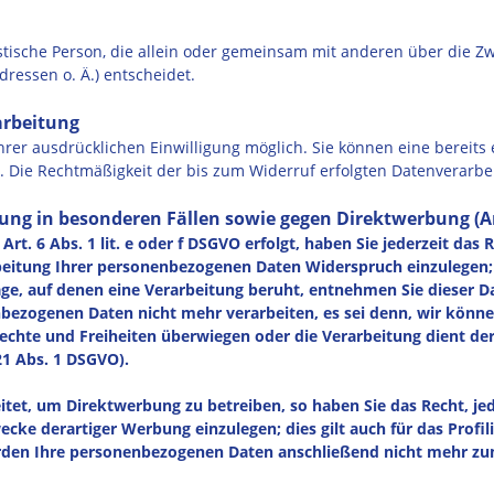
uristische Person, die allein oder gemeinsam mit anderen über die 
ressen o. Ä.) entscheidet.
arbeitung
rer ausdrücklichen Einwilligung möglich. Sie können eine bereits e
ns. Die Rechtmäßigkeit der bis zum Widerruf erfolgten Datenverarb
ung in besonderen Fällen sowie gegen Direktwerbung (A
. 6 Abs. 1 lit. e oder f DSGVO erfolgt, haben Sie jederzeit das R
beitung Ihrer personenbezogenen Daten Widerspruch einzulegen; 
dlage, auf denen eine Verarbeitung beruht, entnehmen Sie dieser
nbezogenen Daten nicht mehr verarbeiten, es sei denn, wir könn
 Rechte und Freiheiten überwiegen oder die Verarbeitung dient 
1 Abs. 1 DSGVO).
et, um Direktwerbung zu betreiben, so haben Sie das Recht, jed
e derartiger Werbung einzulegen; dies gilt auch für das Profili
erden Ihre personenbezogenen Daten anschließend nicht mehr z