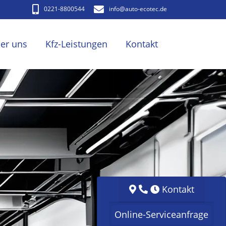
0221-8800544
info​@auto-ecotec.de
er uns
Kfz-Leistungen
Kontakt
Kontakt
Online-Serviceanfrage